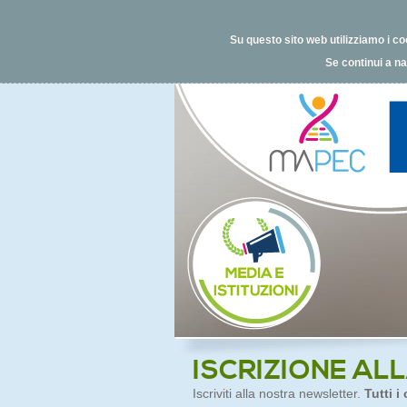
Su questo sito web utilizziamo i co
Se continui a na
ISCRIZIONE AL
Iscriviti alla nostra newsletter.
Tutti i