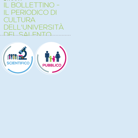
IL BOLLETTINO -
CONFERENZA
IL PERIODICO DI
STAMPA FINALE
CULTURA
A PISA
DELL'UNIVERSITÀ
DEL SALENTO