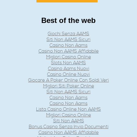
Best of the web
Giochi Senza AAMS
Siti Non AAMS Sicuri
Casino Non Aams
Casino Non AAMS Affidabile
Migliori Casino Online
Slots Non AAMS
Casino Aams Nuovi
Casino Online Nuovi
Giocare A Poker Online Con Soldi Veri
Migliori Siti Poker Online
Siti Non AAMS Sicuri
Casino Non Aams
Casino Non Aams
Lista Casino Online Non AAMS
Migliori Casino Online
Siti Non AAMS
Bonus Casino Senza Invio Documenti
Casino Non AAMS Affidabile