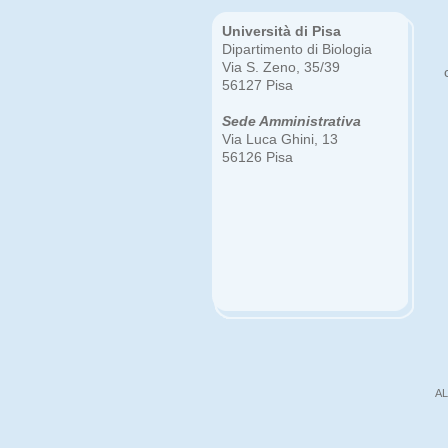
Università di Pisa
Dipartimento di Biologia
Via S. Zeno, 35/39
56127 Pisa
Sede Amministrativa
Via Luca Ghini, 13
56126 Pisa
AL