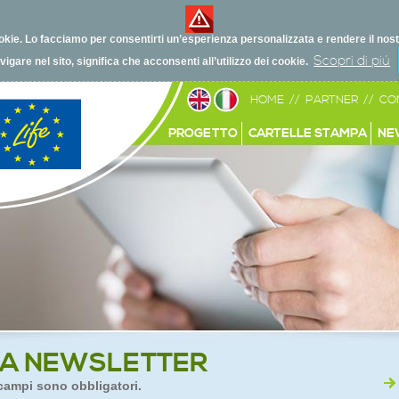
okie.
Lo facciamo per consentirti un’esperienza personalizzata e rendere il nostro
Scopri di piú
vigare nel sito, significa che acconsenti all’utilizzo dei cookie.
HOME
//
PARTNER
//
CO
PROGETTO
CARTELLE STAMPA
NE
LA NEWSLETTER
01/12/2017 -
EVENTI
 campi sono obbligatori.