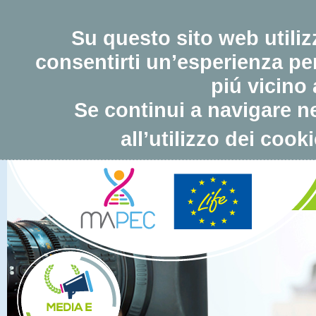
Su questo sito web utiliz
consentirti un’esperienza per
piú vicino 
Se continui a navigare ne
all’utilizzo dei cook