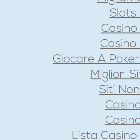
Slot
Casino
Casino 
Giocare A Poker 
Migliori S
Siti No
Casin
Casin
Lista Casin