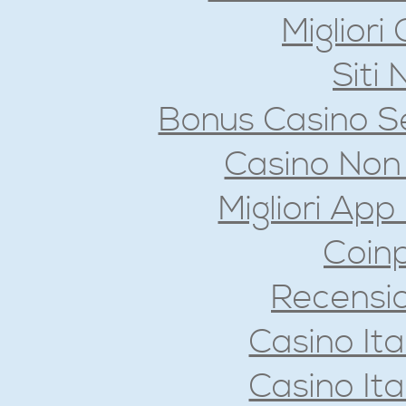
Migliori
Siti
Bonus Casino S
Casino Non
Migliori App
Coinp
Recensi
Casino It
Casino It