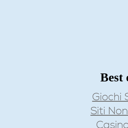
Best 
Giochi
Siti No
Casin