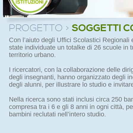
PROGETTO >
SOGGETTI C
Con l’aiuto degli Uffici Scolastici Regionali 
state individuate un totalke di 26 scuole in t
territorio urbano.
I ricercatori, con la collaborazione delle di
degli insegnanti, hanno organizzato degli inc
degli alunni, per illustrare lo studio e invita
Nella ricerca sono stati inclusi circa 250 ba
compresa tra i 6 e gli 8 anni in ogni città, p
bambini reclutati nell’intero studio.