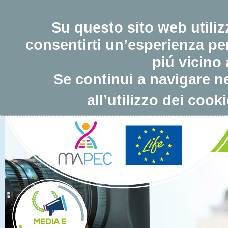
Su questo sito web utiliz
consentirti un’esperienza per
piú vicino 
Se continui a navigare ne
all’utilizzo dei cook