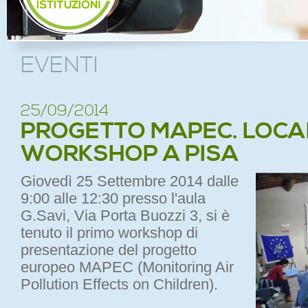
EVENTI
25/09/2014
PROGETTO MAPEC. LOCA
WORKSHOP A PISA
Giovedì 25 Settembre 2014 dalle
9:00 alle 12:30 presso l'aula
G.Savi, Via Porta Buozzi 3, si è
tenuto il primo workshop di
presentazione del progetto
europeo MAPEC (Monitoring Air
Pollution Effects on Children).