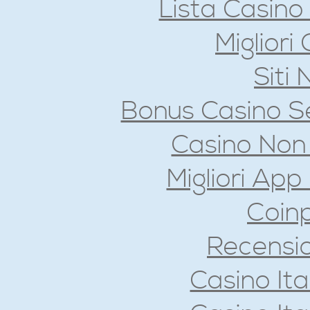
Lista Casin
Migliori
Siti
Bonus Casino S
Casino Non
Migliori App
Coinp
Recensi
Casino It