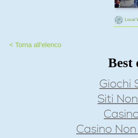
Local 
< Torna all'elenco
Best 
Giochi
Siti No
Casin
Casino Non