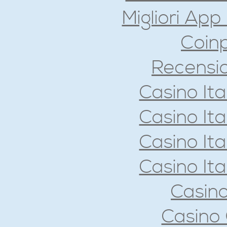
Migliori App
Coinp
Recensi
Casino It
Casino It
Casino It
Casino It
Casin
Casino 