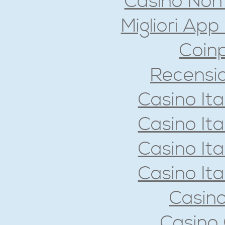
Casino Non
Migliori App
Coinp
Recensi
Casino It
Casino It
Casino It
Casino It
Casin
Casino 