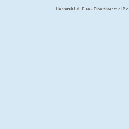
Università di Pisa -
Dipartimento di Bio