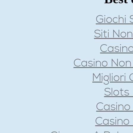
Giochi
Siti No
Casin
Casino Non
Migliori
Slot
Casino
Casino 