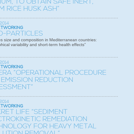
IUM, TO OBTAIN SAFE INERT,
M RICE HUSK ASH”
2014
NETWORKING
D-PARTICLES
les size and composition in Mediterranean countries:
ical variability and short-term health effects”
2014
NETWORKING
ERA “OPERATIONAL PROCEDURE
 EMISSION REDUCTION
ESSMENT”
2014
NETWORKING
KRET LIFE “SEDIMENT
CTROKINETIC REMEDIATION
HNOLOGY FOR HEAVY METAL
LUTION REMOVAL”