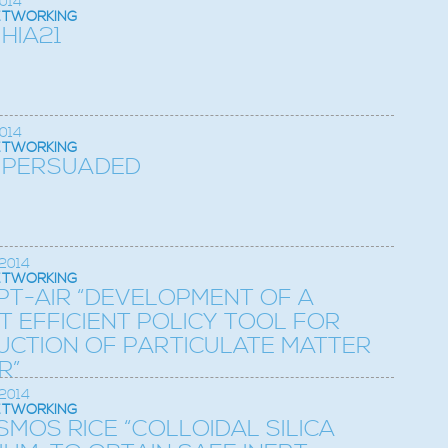
2014
NETWORKING
 HIA21
2014
NETWORKING
E PERSUADED
2014
NETWORKING
PT-AIR “DEVELOPMENT OF A
T EFFICIENT POLICY TOOL FOR
UCTION OF PARTICULATE MATTER
IR”
2014
NETWORKING
SMOS RICE “COLLOIDAL SILICA