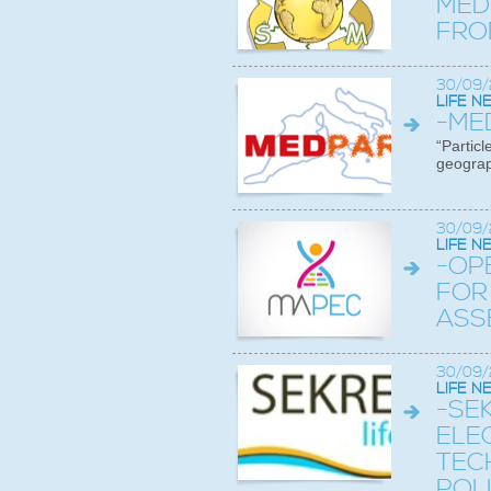
MED
FRO
30/09/
LIFE 
-ME
“Partic
geograph
30/09/
LIFE 
-OP
FOR
ASS
30/09/
LIFE 
-SE
ELE
TEC
POL