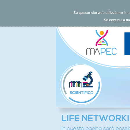
Su questo sito web utilizziamo i co
Se continui a na
LIFE NETWORK
In questa pagina sarà possibi