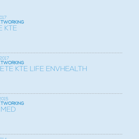
017
NETWORKING
E KTE
2017
NETWORKING
RETE KTE LIFE ENVHEALTH
2015
NETWORKING
E MED