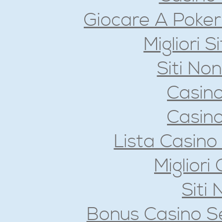
Giocare A Poker 
Migliori S
Siti No
Casin
Casin
Lista Casin
Migliori
Siti
Bonus Casino S