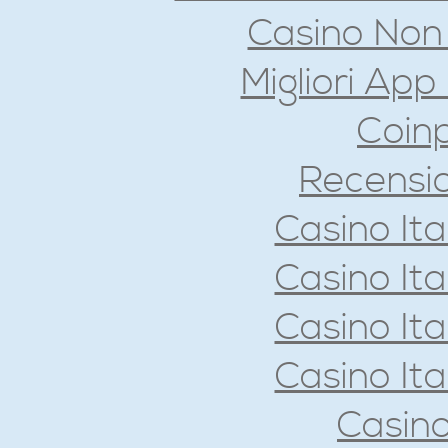
Casino Non
Migliori App
Coinp
Recensi
Casino It
Casino It
Casino It
Casino It
Casin