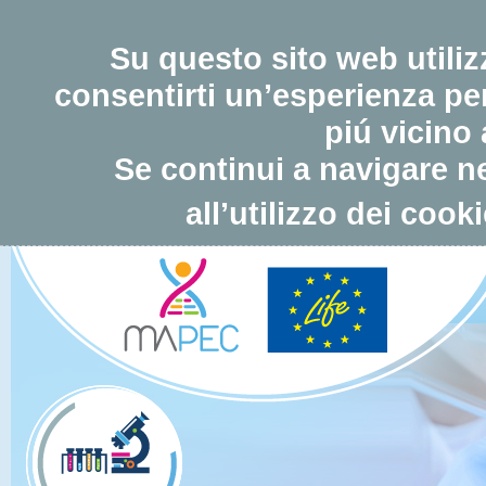
Su questo sito web utiliz
consentirti un’esperienza per
piú vicino 
Se continui a navigare ne
all’utilizzo dei cook