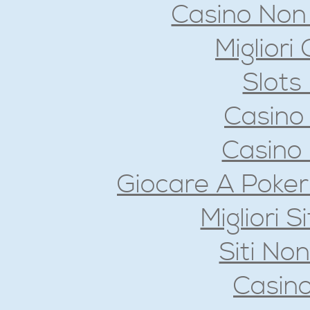
Casino Non
Migliori
Slot
Casino
Casino 
Giocare A Poker 
Migliori S
Siti No
Casin