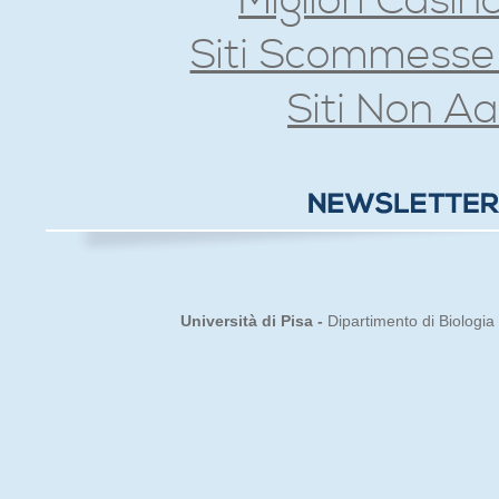
Migliori Casi
Siti Scommesse
Siti Non 
Università di Pisa -
Dipartimento di Biologia