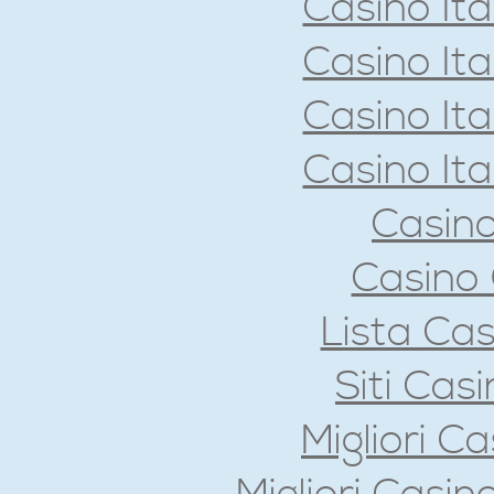
Casino It
Casino It
Casino It
Casino It
Casin
Casino 
Lista Ca
Siti Ca
Migliori 