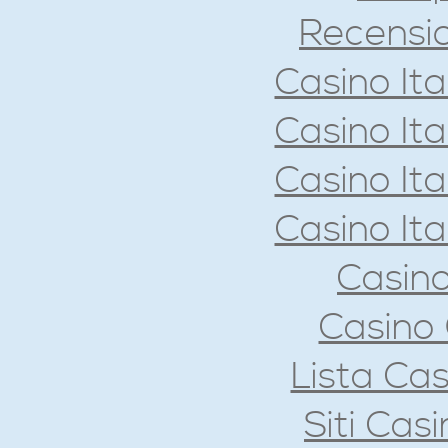
Recensi
Casino It
Casino It
Casino It
Casino It
Casin
Casino 
Lista Ca
Siti Ca