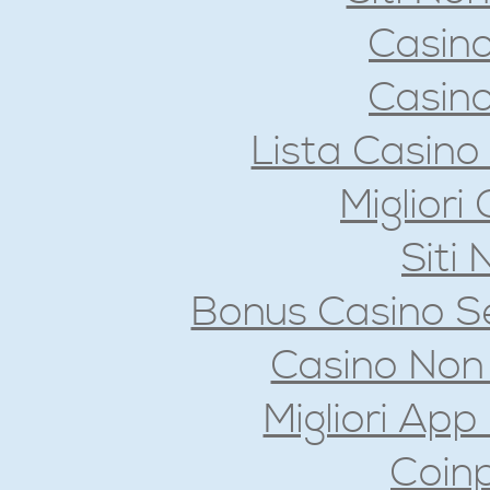
Casin
Casin
Lista Casin
Migliori
Siti
Bonus Casino S
Casino Non
Migliori App
Coinp