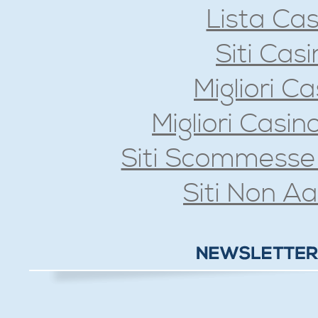
Lista Ca
Siti Ca
Migliori 
Migliori Casi
Siti Scommesse
Siti Non 