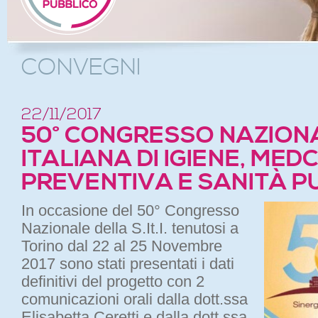
CONVEGNI
22/11/2017
50° CONGRESSO NAZION
ITALIANA DI IGIENE, MED
PREVENTIVA E SANITÀ P
In occasione del 50° Congresso
Nazionale della S.It.I. tenutosi a
Torino dal 22 al 25 Novembre
2017 sono stati presentati i dati
definitivi del progetto con 2
comunicazioni orali dalla dott.ssa
Elisabetta Ceretti e dalla dott.ssa