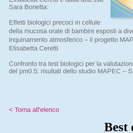
Sara Bonetta:
Effetti biologici precoci in cellule
della mucosa orale di bambini esposti a divers
inquinamento atmosferico – il progetto M
Elisabetta Ceretti
Confronto tra test biologici per la valutazion
del pm0.5: risultati dello studio MAPEC – 
< Torna all'elenco
Best 