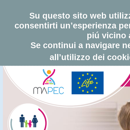
Su questo sito web utiliz
consentirti un’esperienza per
piú vicino 
Se continui a navigare ne
all’utilizzo dei cook