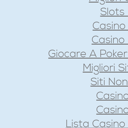
Slot
Casino
Casino 
Giocare A Poker 
Migliori S
Siti No
Casin
Casin
Lista Casin