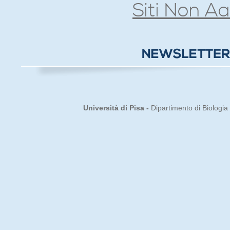
Siti Non 
Università di Pisa -
Dipartimento di Biologia