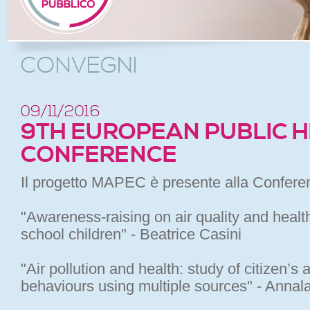
CONVEGNI
09/11/2016
9TH EUROPEAN PUBLIC 
CONFERENCE
Il progetto MAPEC è presente alla Conferen
"Awareness-raising on air quality and health
school children" - Beatrice Casini
"Air pollution and health: study of citizen’s 
behaviours using multiple sources" - Annal