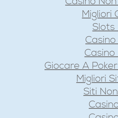
Casino Non
Migliori
Slot
Casino
Casino 
Giocare A Poker 
Migliori S
Siti No
Casin
Casin