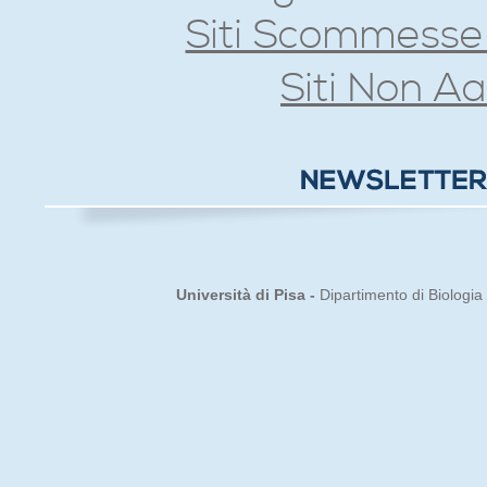
Siti Scommesse
Siti Non 
Università di Pisa -
Dipartimento di Biologia